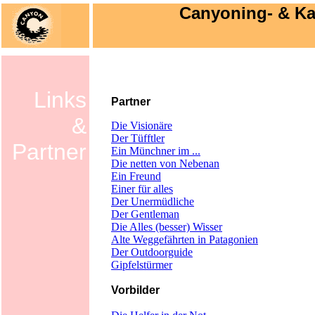
Canyoning- & K
Links
Partner
&
Die Visionäre
Der Tüfftler
Partner
Ein Münchner im ...
Die netten von Nebenan
Ein Freund
Einer für alles
Der Unermüdliche
Der Gentleman
Die Alles (besser) Wisser
Alte Weggefährten in Patagonien
Der Outdoorguide
Gipfelstürmer
Vorbilder