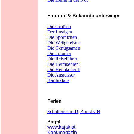
Die Helfer in der Not
Freunde & Bekannte unterwegs
Die Größten
Der Lustigen
Die Sportlichen
Die Weitgereisten
Die Genügsamen
Die Träumer
Die Reiseführer
Die Heimkehrer I
Die Heimkeher II
Die Ausreisser
Karibikfans
Ferien
Schulferien in D, A und CH
Pegel
www.kajak.at
Kanumagazin